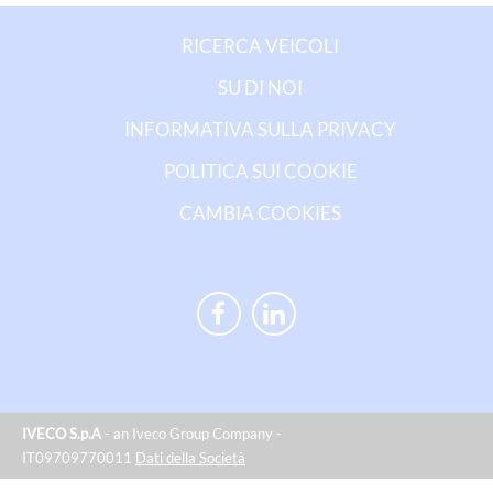
RICERCA VEICOLI
SU DI NOI
INFORMATIVA SULLA PRIVACY
POLITICA SUI COOKIE
CAMBIA COOKIES
IVECO S.p.A
- an Iveco Group Company -
IT09709770011
Dati della Società