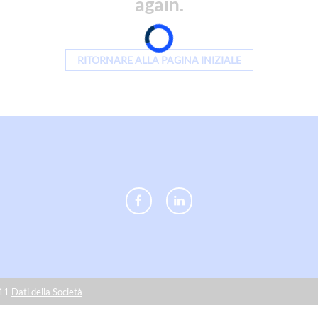
again.
RITORNARE ALLA PAGINA INIZIALE
011
Dati della Società