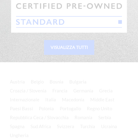
VISUALIZZA TUTTI
Austria
Belgio
Bosnia
Bulgaria
Croazia / Slovenia
Francia
Germania
Grecia
Internazionale
Italia
Macedonia
Middle East
Paesi Bassi
Polonia
Portogallo
Regno Unito
Repubblica Ceca / Slovacchia
Romania
Serbia
Spagna
Sud Africa
Svizzera
Turchia
Ucraina
Ungheria