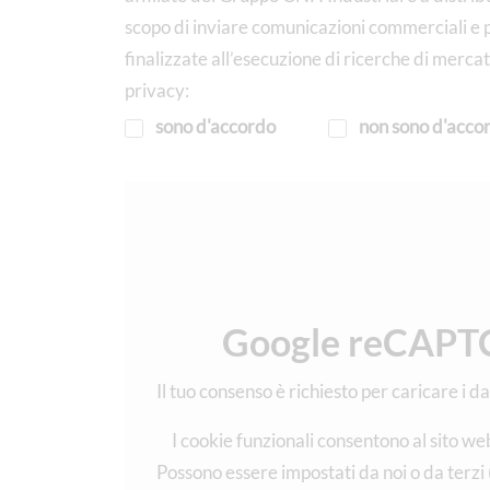
scopo di inviare comunicazioni commerciali e pu
finalizzate all’esecuzione di ricerche di merca
privacy:
sono d'accordo
non sono d'acco
Google reCAPTC
Il tuo consenso è richiesto per caricare i d
I cookie funzionali consentono al sito we
Possono essere impostati da noi o da terzi 