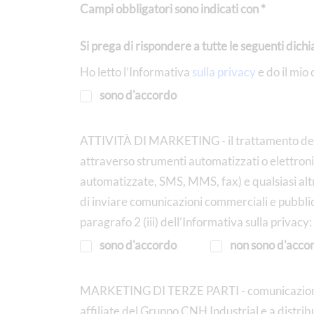
Campi obbligatori sono indicati con *
Si prega di rispondere a tutte le seguenti dichi
Ho letto l’Informativa
sulla privacy
e do il mio 
sono d'accordo
ATTIVITÀ DI MARKETING - il trattamento dei m
attraverso strumenti automatizzati o elettronic
automatizzate, SMS, MMS, fax) e qualsiasi altro 
di inviare comunicazioni commerciali e pubblici
paragrafo 2 (iii) dell’Informativa sulla privacy:
sono d'accordo
non sono d'acco
MARKETING DI TERZE PARTI - comunicazione d
affiliate del Gruppo CNH Industrial e a distribu